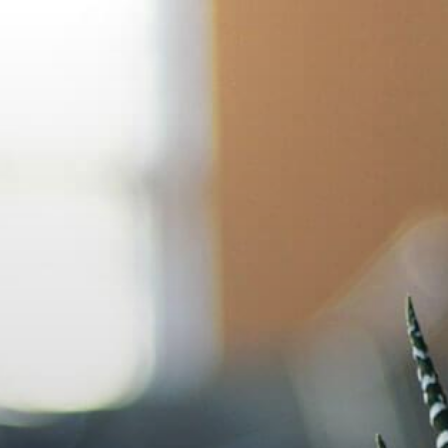
İçeriğe
geç